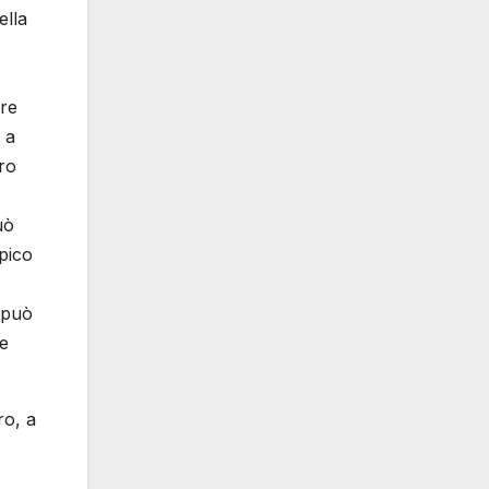
ella
are
 a
uro
uò
pico
à può
he
ro, a