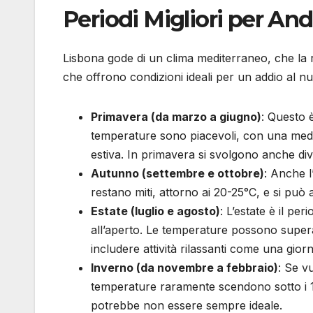
Periodi Migliori per An
Lisbona gode di un clima mediterraneo, che la re
che offrono condizioni ideali per un addio al nu
Primavera (da marzo a giugno)
: Questo 
temperature sono piacevoli, con una media d
estiva. In primavera si svolgono anche dive
Autunno (settembre e ottobre)
: Anche l
restano miti, attorno ai 20-25°C, e si può 
Estate (luglio e agosto)
: L’estate è il per
all’aperto. Le temperature possono superar
includere attività rilassanti come una gior
Inverno (da novembre a febbraio)
: Se v
temperature raramente scendono sotto i 10
potrebbe non essere sempre ideale.