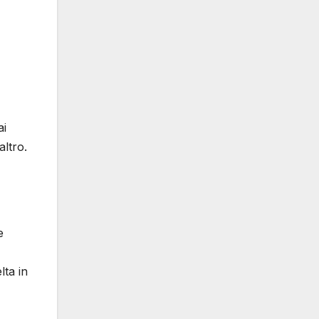
ai
altro.
e
lta in