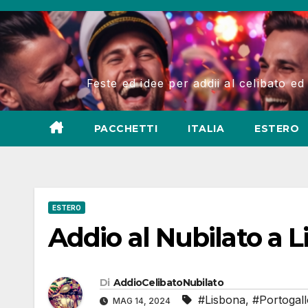
Salta
al
contenuto
Feste ed idee per addii al celibato ed
PACCHETTI
ITALIA
ESTERO
ESTERO
Addio al Nubilato a 
Di
AddioCelibatoNubilato
#Lisbona
,
#Portogall
MAG 14, 2024