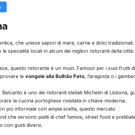
i
na
tica, che unisce sapori di mare, carne e dolci tradizionali.
 specialità locali in alcuni dei migliori ristoranti della città:
esce, questo ristorante è un must. Famoso per i suoi frutti di
r provare le
vongole alla Bulhão Pato
, l’aragosta o i gamberi
 Belcanto è uno dei ristoranti stellati Michelin di Lisbona, g
orare la cucina portoghese rivisitata in chiave moderna.
tion più informale con ampia scelta, questo mercato
nd che servono piatti di chef famosi, street food e prelibat
 con gusti diversi.