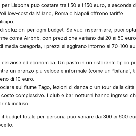
lia per Lisbona può costare tra i 50 e i 150 euro, a seconda d
Voli low-cost da Milano, Roma o Napoli offrono tariffe
ticipo.
i soluzioni per ogni budget. Se vuoi risparmiare, puoi opt
orme come Airbnb, con prezzi che variano dai 20 ai 50 euro
di media categoria, i prezzi si aggirano intorno ai 70-100 e
 deliziosa ed economica. Un pasto in un ristorante tipico p
entre un pranzo più veloce e informale (come un “bifana”, ti
no di 10 euro.
ociera sul fiume Tago, lezioni di danza o un tour della citt
costo complessivo. I club e bar notturni hanno ingressi c
rink incluso.
i, il budget totale per persona può variare dai 300 ai 600 eu
scelto.