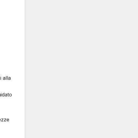
 alla
uidato
ezze