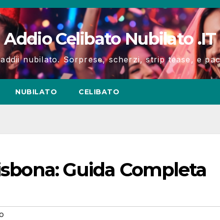
Addio Celibato Nubilato .IT
 addii nubilato. Sorprese, scherzi, strip tease, e p
NUBILATO
CELIBATO
Lisbona: Guida Completa
o