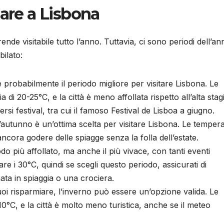
dare a Lisbona
nde visitabile tutto l’anno. Tuttavia, ci sono periodi dell’an
bilato:
è probabilmente il periodo migliore per visitare Lisbona. Le
i 20-25°C, e la città è meno affollata rispetto all’alta sta
rsi festival, tra cui il famoso Festival de Lisboa a giugno.
’autunno è un’ottima scelta per visitare Lisbona. Le temper
ancora godere delle spiagge senza la folla dell’estate.
iodo più affollato, ma anche il più vivace, con tanti eventi
e i 30°C, quindi se scegli questo periodo, assicurati di
nata in spiaggia o una crociera.
uoi risparmiare, l’inverno può essere un’opzione valida. Le
°C, e la città è molto meno turistica, anche se il meteo