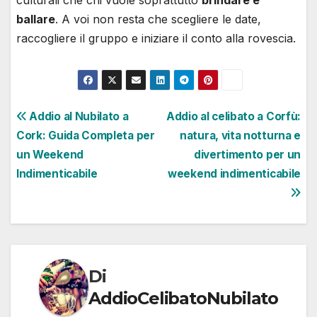
culturali che chi vuole soprattutto
brindare e
ballare
. A voi non resta che scegliere le date,
raccogliere il gruppo e iniziare il conto alla rovescia.
Navigazione
Addio al Nubilato a
Addio al celibato a Corfù:
Cork: Guida Completa per
natura, vita notturna e
articoli
un Weekend
divertimento per un
Indimenticabile
weekend indimenticabile
Di
AddioCelibatoNubilato