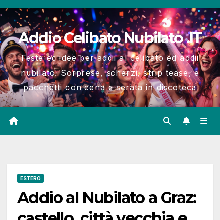
Salta
al
Addio Celibato Nubilato .IT
contenuto
Feste ed idee per addii al celibato ed addii
nubilato. Sorprese, scherzi, strip tease, e
pacchetti con cena e serata in discoteca
ESTERO
Addio al Nubilato a Graz:
castello, città vecchia e