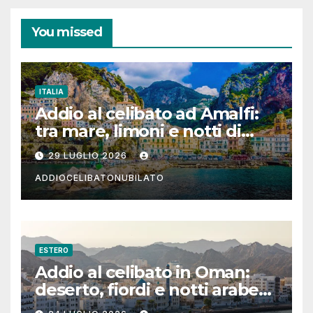
You missed
ITALIA
Addio al celibato ad Amalfi:
tra mare, limoni e notti di
festa in Costiera Amalfitana
29 LUGLIO 2026
ADDIOCELIBATONUBILATO
ESTERO
Addio al celibato in Oman:
deserto, fiordi e notti arabe
tra Muscat e Musandam