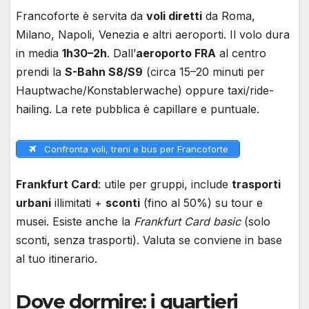
Francoforte è servita da
voli diretti
da Roma,
Milano, Napoli, Venezia e altri aeroporti. Il volo dura
in media
1h30–2h
. Dall’
aeroporto FRA
al centro
prendi la
S-Bahn S8/S9
(circa 15–20 minuti per
Hauptwache/Konstablerwache) oppure taxi/ride-
hailing. La rete pubblica è capillare e puntuale.
Confronta voli, treni e bus per Francoforte
Frankfurt Card
: utile per gruppi, include
trasporti
urbani
illimitati +
sconti
(fino al 50%) su tour e
musei. Esiste anche la
Frankfurt Card basic
(solo
sconti, senza trasporti). Valuta se conviene in base
al tuo itinerario.
Dove dormire: i quartieri