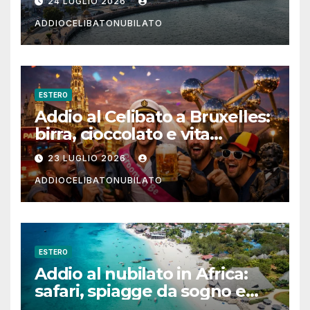
24 LUGLIO 2026
ADDIOCELIBATONUBILATO
ESTERO
Addio al Celibato a Bruxelles:
birra, cioccolato e vita
notturna per un weekend
23 LUGLIO 2026
indimenticabile
ADDIOCELIBATONUBILATO
ESTERO
Addio al nubilato in Africa:
safari, spiagge da sogno e
città magiche