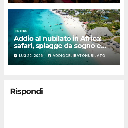
ESTERO
Addio al nubilato in Africa:
safari, spiagge da sogno e
città magiche
LUG 22, 2026
ADDIOCELIBATONUBILATO
Rispondi