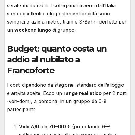
serate memorabili. I collegamenti aerei dall’Italia
sono eccellenti e gli spostamenti in città sono
semplici grazie a metro, tram e S-Bahn: perfetta per
un
weekend lungo
di gruppo.
Budget: quanto costa un
addio al nubilato a
Francoforte
I costi dipendono da stagione, standard dell’alloggio
e attività scelte. Ecco un
range realistico
per 2 notti
(ven-dom), a persona, in un gruppo da 6-8
partecipanti:
Volo A/R
: da
70–160 €
(prenotando 6–8
settimane prima; in alta stagione può salire).