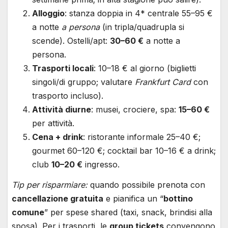
Alloggio
: stanza doppia in 4* centrale 55–95 €
a notte
a persona
(in tripla/quadrupla si
scende). Ostelli/apt:
30–60 €
a notte a
persona.
Trasporti locali
: 10–18 € al giorno (biglietti
singoli/di gruppo; valutare
Frankfurt Card
con
trasporto incluso).
Attività diurne
: musei, crociere, spa:
15–60 €
per attività.
Cena + drink
: ristorante informale 25–40 €;
gourmet 60–120 €; cocktail bar 10–16 € a drink;
club
10–20 €
ingresso.
Tip per risparmiare:
quando possibile prenota con
cancellazione gratuita
e pianifica un “
bottino
comune
” per spese shared (taxi, snack, brindisi alla
sposa). Per i trasporti, le
group tickets
convengono