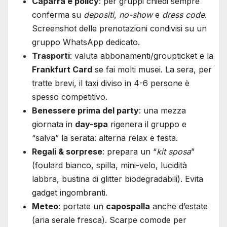
Caparra e policy
: per gruppi chiedi sempre
conferma su
depositi
,
no-show
e
dress code
.
Screenshot delle prenotazioni condivisi su un
gruppo WhatsApp dedicato.
Trasporti
: valuta abbonamenti/groupticket e la
Frankfurt Card
se fai molti musei. La sera, per
tratte brevi, il taxi diviso in 4-6 persone è
spesso competitivo.
Benessere prima del party
: una mezza
giornata in
day-spa
rigenera il gruppo e
“salva” la serata: alterna relax e festa.
Regali & sorprese
: prepara un “
kit sposa
”
(foulard bianco, spilla, mini-velo, lucidità
labbra, bustina di glitter biodegradabili). Evita
gadget ingombranti.
Meteo
: portate un
capospalla
anche d’estate
(aria serale fresca). Scarpe comode per