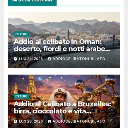
ESTERO
Addio al celibato in Oman:
deserto, fiordi e notti arabe
tra Muscat e Musandam
LUG 24, 2026
ADDIOCELIBATONUBILATO
ESTERO
Addio al Celibato a Bruxelles:
birra, cioccolato e vita
notturna per un weekend
LUG 23, 2026
ADDIOCELIBATONUBILATO
indimenticabile