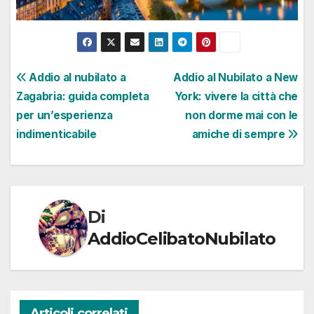
Navigazione
Addio al nubilato a
Addio al Nubilato a New
Zagabria: guida completa
York: vivere la città che
articoli
per un’esperienza
non dorme mai con le
indimenticabile
amiche di sempre
Di
AddioCelibatoNubilato
Articoli correlati