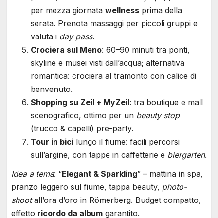
per mezza giornata
wellness
prima della
serata. Prenota massaggi per piccoli gruppi e
valuta i
day pass
.
Crociera sul Meno
: 60–90 minuti tra ponti,
skyline e musei visti dall’acqua; alternativa
romantica: crociera al tramonto con calice di
benvenuto.
Shopping su Zeil + MyZeil
: tra boutique e mall
scenografico, ottimo per un
beauty stop
(trucco & capelli) pre-party.
Tour in bici
lungo il fiume: facili percorsi
sull’argine, con tappe in caffetterie e
biergarten
.
Idea a tema
: “
Elegant & Sparkling
” – mattina in spa,
pranzo leggero sul fiume, tappa beauty,
photo-
shoot
all’ora d’oro in Römerberg. Budget compatto,
effetto
ricordo da album
garantito.