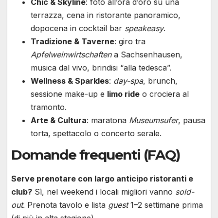
Chic & Skyline
: foto all’ora d’oro su una
terrazza, cena in ristorante panoramico,
dopocena in cocktail bar
speakeasy
.
Tradizione & Taverne
: giro tra
Apfelweinwirtschaften
a Sachsenhausen,
musica dal vivo, brindisi “alla tedesca”.
Wellness & Sparkles
:
day-spa
, brunch,
sessione make-up e
limo ride
o crociera al
tramonto.
Arte & Cultura
: maratona
Museumsufer
, pausa
torta, spettacolo o concerto serale.
Domande frequenti (FAQ)
Serve prenotare con largo anticipo ristoranti e
club?
Sì, nel weekend i locali migliori vanno
sold-
out
. Prenota tavolo e lista
guest
1–2 settimane prima