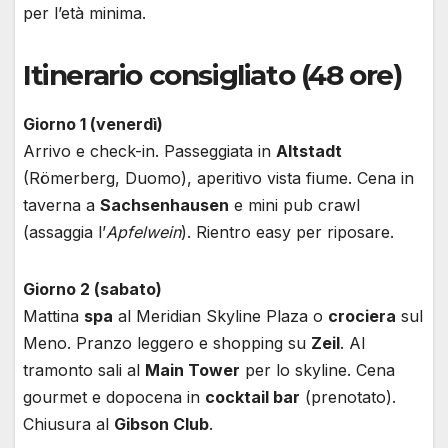
per l’età minima.
Itinerario consigliato (48 ore)
Giorno 1 (venerdì)
Arrivo e check-in. Passeggiata in
Altstadt
(Römerberg, Duomo), aperitivo vista fiume. Cena in
taverna a
Sachsenhausen
e mini pub crawl
(assaggia l’
Apfelwein
). Rientro easy per riposare.
Giorno 2 (sabato)
Mattina
spa
al Meridian Skyline Plaza o
crociera
sul
Meno. Pranzo leggero e shopping su
Zeil
. Al
tramonto sali al
Main Tower
per lo skyline. Cena
gourmet e dopocena in
cocktail bar
(prenotato).
Chiusura al
Gibson Club
.