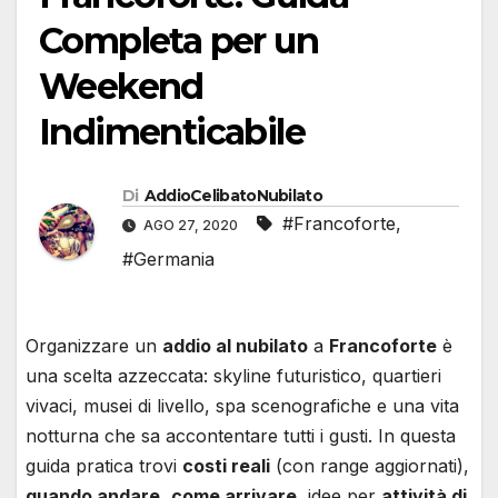
Completa per un
Weekend
Indimenticabile
Di
AddioCelibatoNubilato
#Francoforte
,
AGO 27, 2020
#Germania
Organizzare un
addio al nubilato
a
Francoforte
è
una scelta azzeccata: skyline futuristico, quartieri
vivaci, musei di livello, spa scenografiche e una vita
notturna che sa accontentare tutti i gusti. In questa
guida pratica trovi
costi reali
(con range aggiornati),
quando andare
,
come arrivare
, idee per
attività di