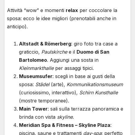
Attività “wow” e momenti
relax
per coccolare la
sposa: ecco le idee migliori (prenotabili anche in
anticipo).
Altstadt & Römerberg
: giro foto tra case a
graticcio,
Paulskirche
e il
Duomo di San
Bartolomeo
. Aggiungi una sosta in
Kleinmarkthalle
per assaggi tipici.
Museumsufer
: scegli in base ai gusti della
sposa:
Städel
(arte),
Kommunikationsmuseum
(curiosissimo, interattivo),
Schirn Kunsthalle
(mostre temporanee).
Main Tower
: sali sulla terrazza panoramica e
brinda con vista
skyline
.
Meridian Spa & Fitness – Skyline Plaza
:
piscina, saune e trattamenti
day-spa
; perfetto