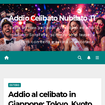
Salta
al
Addio Celibato Nubilato .IT
contenuto
Feste ed idee per addii al celibato ed addii
nubilato. Sorprese, scherzi, strip tease, e
pacchetti con cena e serata in discoteca
ESTERO
Addio al celibato in
Giappone: Tokyo, Kyoto