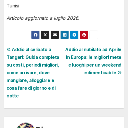
Tunisi
Articolo aggiornato a luglio 2026.
Navigazione
Addio al celibato a
Addio al nubilato ad Aprile
Tangeri: Guida completa
in Europa: le migliori mete
articoli
su costi, periodi migliori,
e luoghi per un weekend
come arrivare, dove
indimenticabile
mangiare, alloggiare e
cosa fare di giorno e di
notte