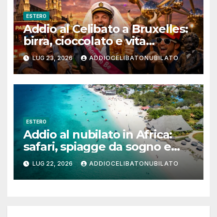
ESTERO
Addio al Celibato a Bruxelles:
birra, cioccolato e vita
notturna per un weekend
LUG 23, 2026
ADDIOCELIBATONUBILATO
indimenticabile
ESTERO
Addio al nubilato in Africa:
safari, spiagge da sogno e
città magiche
LUG 22, 2026
ADDIOCELIBATONUBILATO