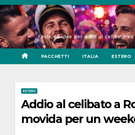
Salta
al
contenuto
Feste ed idee per addii al celibato ed
PACCHETTI
ITALIA
ESTERO
ESTERO
Addio al celibato a Ro
movida per un week