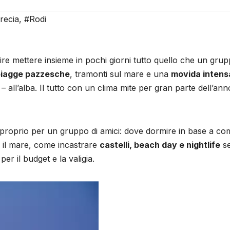
recia
,
#Rodi
ire mettere insieme in pochi giorni tutto quello che un grup
piagge pazzesche
, tramonti sul mare e una
movida intens
 – all’alba. Il tutto con un clima mite per gran parte dell’ann
a proprio per un gruppo di amici: dove dormire in base a co
er il mare, come incastrare
castelli, beach day e nightlife
s
r il budget e la valigia.