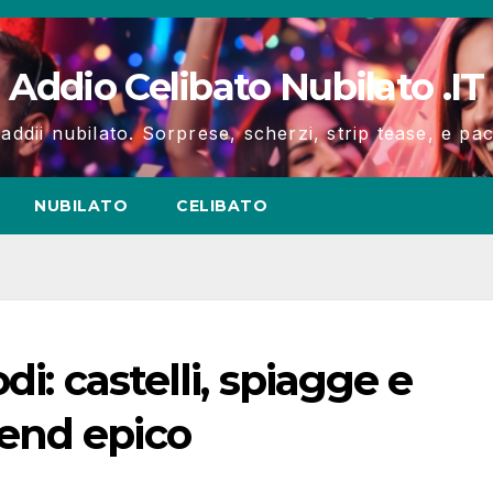
Addio Celibato Nubilato .IT
 addii nubilato. Sorprese, scherzi, strip tease, e p
NUBILATO
CELIBATO
di: castelli, spiagge e
end epico