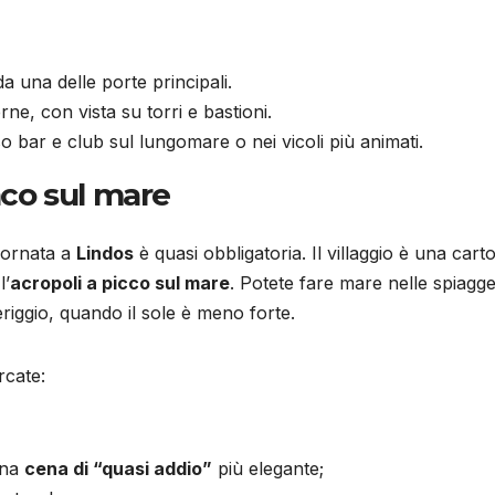
a una delle porte principali.
rne, con vista su torri e bastioni.
o bar e club sul lungomare o nei vicoli più animati.
anco sul mare
iornata a
Lindos
è quasi obbligatoria. Il villaggio è una carto
l’
acropoli a picco sul mare
. Potete fare mare nelle spiagg
eriggio, quando il sole è meno forte.
rcate:
una
cena di “quasi addio”
più elegante;