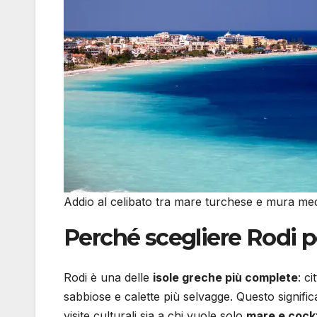
Addio al celibato tra mare turchese e mura medi
Perché scegliere Rodi p
Rodi è una delle
isole greche più complete
: c
sabbiose e calette più selvagge. Questo signifi
visite culturali sia a chi vuole solo
mare e cockt