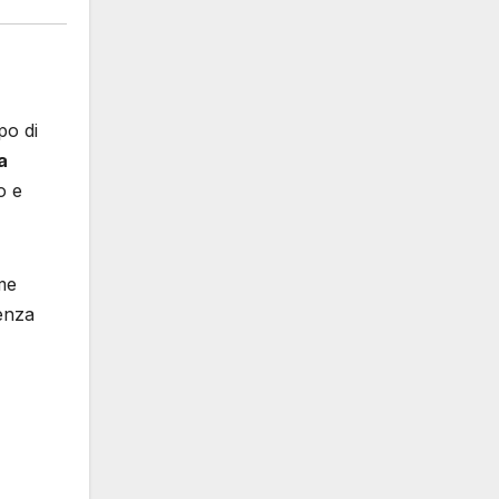
po di
a
o e
me
enza