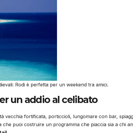
evali: Rodi è perfetta per un weekend tra amici.
er un addio al celibato
ittà vecchia fortificata, porticcioli, lungomare con bar, spiag
ca che puoi costruire un programma che piaccia sia a chi a
ail
.