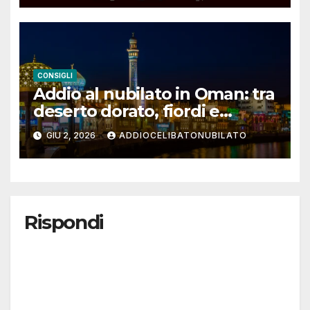
CONSIGLI
Addio al nubilato in Oman: tra
deserto dorato, fiordi e
cultura araba
GIU 2, 2026
ADDIOCELIBATONUBILATO
Rispondi