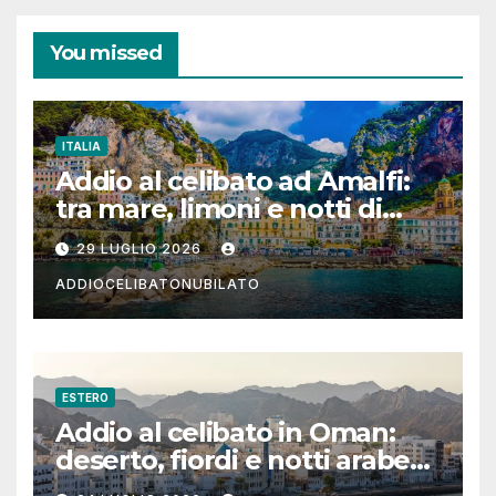
You missed
ITALIA
Addio al celibato ad Amalfi:
tra mare, limoni e notti di
festa in Costiera Amalfitana
29 LUGLIO 2026
ADDIOCELIBATONUBILATO
ESTERO
Addio al celibato in Oman:
deserto, fiordi e notti arabe
tra Muscat e Musandam