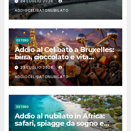
24 LUGLIO 2026
ADDIOCELIBATONUBILATO
ESTERO
Addio al Celibato a Bruxelles:
birra, cioccolato e vita
notturna per un weekend
23 LUGLIO 2026
indimenticabile
ADDIOCELIBATONUBILATO
ESTERO
Addio al nubilato in Africa:
safari, spiagge da sogno e
città magiche