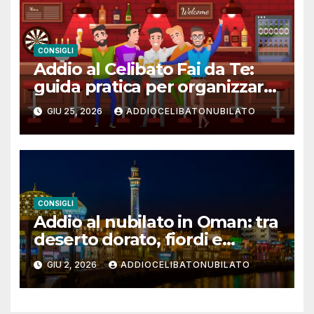
CONSIGLI
Addio al Celibato Fai da Te:
guida pratica per organizzare
un weekend memorabile
GIU 25, 2026
ADDIOCELIBATONUBILATO
CONSIGLI
Addio al nubilato in Oman: tra
deserto dorato, fiordi e
cultura araba
GIU 2, 2026
ADDIOCELIBATONUBILATO