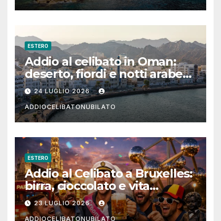
ESTERO
Addio al celibato in Oman:
deserto, fiordi e notti arabe
tra Muscat e Musandam
24 LUGLIO 2026
ADDIOCELIBATONUBILATO
ESTERO
Addio al Celibato a Bruxelles:
birra, cioccolato e vita
notturna per un weekend
23 LUGLIO 2026
indimenticabile
ADDIOCELIBATONUBILATO