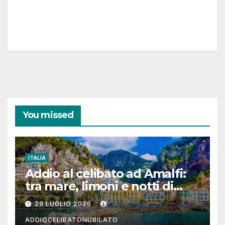
You missed
ITALIA
Addio al celibato ad Amalfi:
tra mare, limoni e notti di
festa in Costiera Amalfitana
29 LUGLIO 2026
ADDIOCELIBATONUBILATO