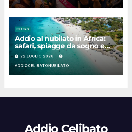
ESTERO
Addio al nubilato in Africa:
safari, spiagge da sogno e
città magiche
22 LUGLIO 2026
ADDIOCELIBATONUBILATO
Addio Celibato