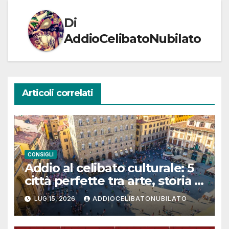
Di
AddioCelibatoNubilato
Articoli correlati
CONSIGLI
Addio al celibato culturale: 5
città perfette tra arte, storia e
divertimento
LUG 15, 2026
ADDIOCELIBATONUBILATO