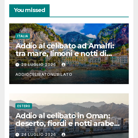
You missed
ITALIA
Addio al celibato ad Amalfi:
tra mare, limoni e notti di
festa in Costiera Amalfitana
29 LUGLIO 2026
ADDIOCELIBATONUBILATO
ESTERO
Addio al celibato in Oman:
deserto, fiordi e notti arabe
tra Muscat e Musandam
24 LUGLIO 2026