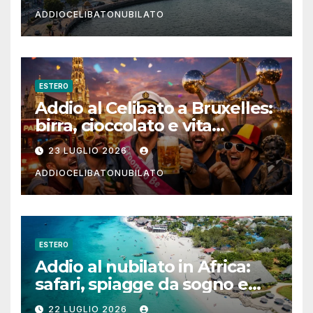
ADDIOCELIBATONUBILATO
ESTERO
Addio al Celibato a Bruxelles:
birra, cioccolato e vita
notturna per un weekend
23 LUGLIO 2026
indimenticabile
ADDIOCELIBATONUBILATO
ESTERO
Addio al nubilato in Africa:
safari, spiagge da sogno e
città magiche
22 LUGLIO 2026