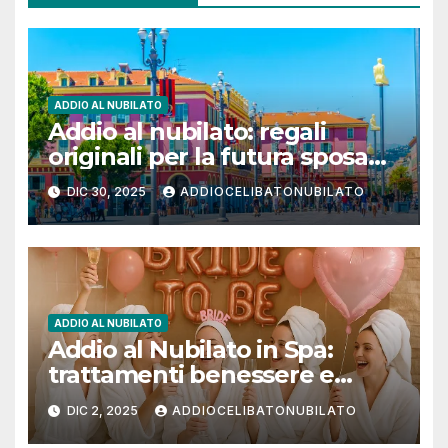
ADDIO AL NUBILATO
Addio al nubilato: regali
originali per la futura sposa
(idee emozionanti e weekend
DIC 30, 2025
ADDIOCELIBATONUBILATO
da sogno)
ADDIO AL NUBILATO
Addio al Nubilato in Spa:
trattamenti benessere e
massaggi rilassanti per un
DIC 2, 2025
ADDIOCELIBATONUBILATO
weekend indimenticabile