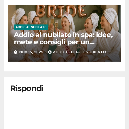
ADDIO AL NUBILATO
Addio al nubilato in spa: idee,
mete e consigli per un
weekend di relax perfetto
NOV 15, 2025
ADDIOCELIBATONUBILATO
Rispondi